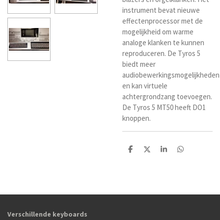
instrument bevat nieuwe
effectenprocessor met de
mogelijkheid om warme
analoge klanken te kunnen
reproduceren. De Tyros 5
biedt meer
audiobewerkingsmogelijkheden
en kan virtuele
achtergrondzang toevoegen.
De Tyros 5 MT50 heeft DO1
knoppen.
D
D
S
D
e
e
h
e
l
e
a
l
e
l
r
e
n
e
n
Verschillende keyboards