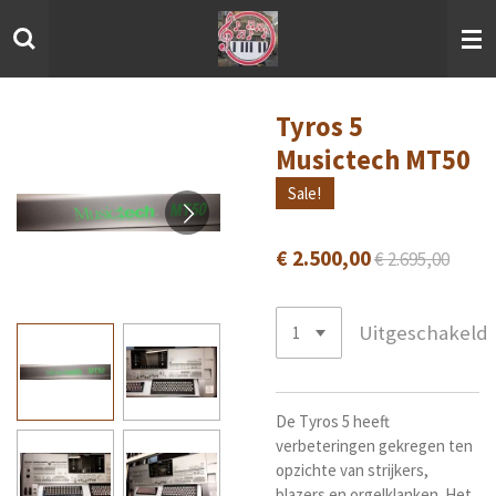
Ga
direct
naar
de
hoofdinhoud
Tyros 5
Musictech MT50
Sale!
€ 2.500,00
€ 2.695,00
Uitgeschakeld
De Tyros 5 heeft
verbeteringen gekregen ten
opzichte van strijkers,
blazers en orgelklanken. Het